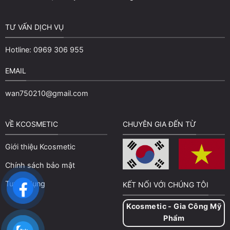
TƯ VẤN DỊCH VỤ
Hotline: 0969 306 955
EMAIL
wan750210@gmail.com
VỀ KCOSMETIC
CHUYÊN GIA ĐẾN TỪ
Giới thiệu Kcosmetic
Chính sách bảo mật
Tuyển dụng
KẾT NỐI VỚI CHÚNG TÔI
Kcosmetic - Gia Công Mỹ
Phẩm