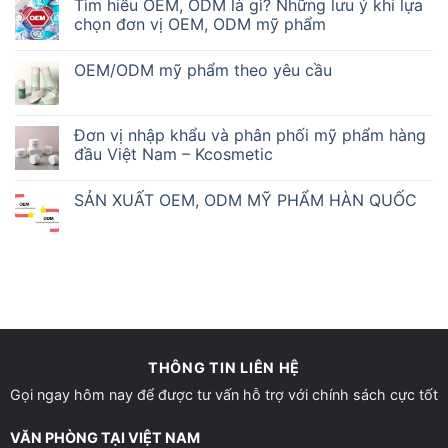
Tìm hiểu OEM, ODM là gì? Những lưu ý khi lựa
chọn đơn vị OEM, ODM mỹ phẩm
OEM/ODM mỹ phẩm theo yêu cầu
Đơn vị nhập khẩu và phân phối mỹ phẩm hàng
đầu Việt Nam – Kcosmetic
SẢN XUẤT OEM, ODM MỸ PHẨM HÀN QUỐC
THÔNG TIN LIÊN HỆ
Gọi ngay hôm nay để được tư vấn hỗ trợ với chính sách cực tốt
VĂN PHÒNG TẠI VIỆT NAM