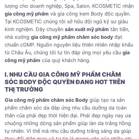
lượng cho doanh nghiệp, Spa, Salon. KCOSMETIC nhận
gia công mỹ phẩm
và gia công kem Body độc quyền.
Tại KCOSMETIC chúng tôi sở hữu đội ngũ kỹ sư giàu
kinh nghiệm. Dây chuyền
sản xuất mỹ phẩm
tân tiến,
nhà xưởng
gia công mỹ phẩm chăm sóc body
đạt
chuẩn cGMP. Nguồn nguyên liệu thiên nhiên nhập khẩu
từ Châu Âu, chúng tôi tự tin đáp ứng mọi yêu cầu
gia
công mỹ phẩm
của quý khách hàng.
I. NHU CẦU GIA CÔNG MỸ PHẨM CHĂM
SÓC BODY ĐỘC QUYỀN ĐANG HOT TRÊN
THỊ TRƯỜNG
Gia công mỹ phẩm chăm sóc Body
giúp tạo ra sản
phẩm chăm sóc da đáp ứng nhu cầu dưỡng da toàn
thân của phái đẹp thời hiện đại. Phái đẹp ngày nay ưa
chuộng những dòng sản phẩm giúp làn da trắng hồng
tự nhiên. Vì thế mà nhu cầu dưỡng trắng sáng da giúp
thay đổi diện mạo và tự tin là mong ước của nhiều chị