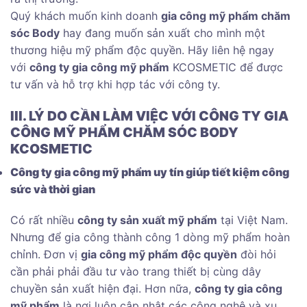
Quý khách muốn kinh doanh
gia công mỹ phẩm chăm
sóc Body
hay đang muốn sản xuất cho mình một
thương hiệu mỹ phẩm độc quyền. Hãy liên hệ ngay
với
công ty gia công mỹ phẩm
KCOSMETIC để được
tư vấn và hỗ trợ khi hợp tác với công ty.
III. LÝ DO CẦN LÀM VIỆC VỚI CÔNG TY GIA
CÔNG MỸ PHẨM CHĂM SÓC BODY
KCOSMETIC
Công ty gia công mỹ phẩm uy tín giúp tiết kiệm công
sức và thời gian
Có rất nhiều
công ty sản xuất mỹ phẩm
tại Việt Nam.
Nhưng để gia công thành công 1 dòng mỹ phẩm hoàn
chỉnh. Đơn vị
gia công mỹ phẩm độc quyền
đòi hỏi
cần phải phải đầu tư vào trang thiết bị cùng dây
chuyền sản xuất hiện đại. Hơn nữa,
công ty gia công
mỹ phẩm
là nơi luôn cập nhật các công nghệ và xu