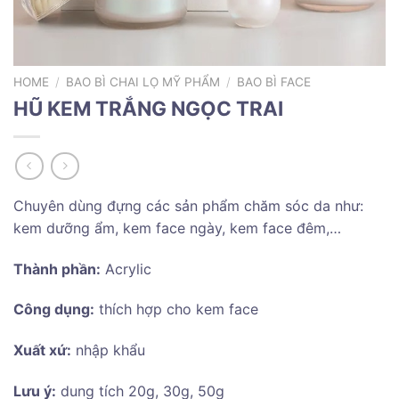
HOME
/
BAO BÌ CHAI LỌ MỸ PHẨM
/
BAO BÌ FACE
HŨ KEM TRẮNG NGỌC TRAI
Chuyên dùng đựng các sản phẩm chăm sóc da như:
kem dưỡng ẩm, kem face ngày, kem face đêm,…
Thành phần:
Acrylic
Công dụng:
thích hợp cho kem face
Xuất xứ:
nhập khẩu
Lưu ý:
dung tích 20g, 30g, 50g