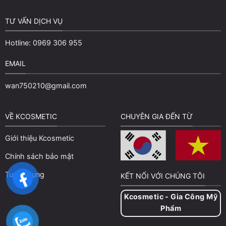
TƯ VẤN DỊCH VỤ
Hotline: 0969 306 955
EMAIL
wan750210@gmail.com
VỀ KCOSMETIC
CHUYÊN GIA ĐẾN TỪ
Giới thiệu Kcosmetic
Chính sách bảo mật
Tuyển dụng
KẾT NỐI VỚI CHÚNG TÔI
Kcosmetic - Gia Công Mỹ
Phẩm